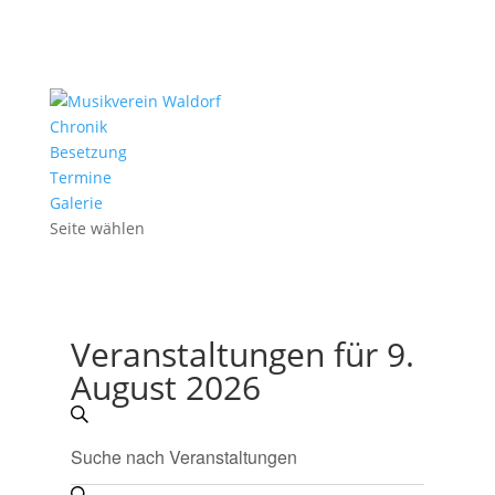
Chronik
Besetzung
Termine
Galerie
Seite wählen
Veranstaltungen für 9.
August 2026
Veranstaltungen
Suche
Suche
Bitte
und
Schlüsselwort
eingeben.